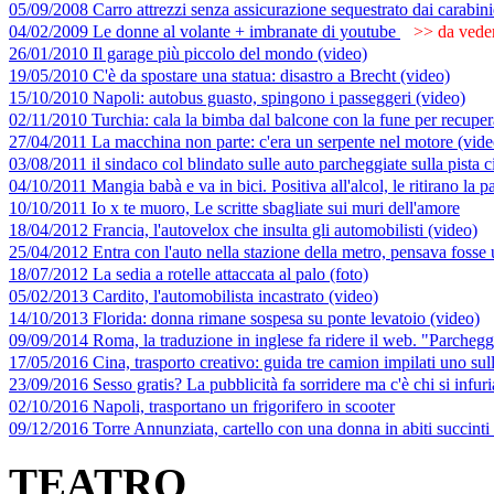
05/09/2008 Carro attrezzi senza assicurazione sequestrato dai carabini
04/02/2009 Le donne al volante + imbranate di youtube
>> da veder
26/01/2010 Il garage più piccolo del mondo (video)
19/05/2010 C'è da spostare una statua: disastro a Brecht (video)
15/10/2010 Napoli: autobus guasto, spingono i passeggeri (video)
02/11/2010 Turchia: cala la bimba dal balcone con la fune per recuper
27/04/2011 La macchina non parte: c'era un serpente nel motore (vide
03/08/2011 il sindaco col blindato sulle auto parcheggiate sulla pista c
04/10/2011 Mangia babà e va in bici. Positiva all'alcol, le ritirano la p
10/10/2011 Io x te muoro, Le scritte sbagliate sui muri dell'amore
18/04/2012 Francia, l'autovelox che insulta gli automobilisti (video)
25/04/2012 Entra con l'auto nella stazione della metro, pensava fosse
18/07/2012 La sedia a rotelle attaccata al palo (foto)
05/02/2013 Cardito, l'automobilista incastrato (video)
14/10/2013 Florida: donna rimane sospesa su ponte levatoio (video)
09/09/2014 Roma, la traduzione in inglese fa ridere il web. "Parcheggi
17/05/2016 Cina, trasporto creativo: guida tre camion impilati uno sull
23/09/2016 Sesso gratis? La pubblicità fa sorridere ma c'è chi si infuri
02/10/2016 Napoli, trasportano un frigorifero in scooter
09/12/2016 Torre Annunziata, cartello con una donna in abiti succinti 
TEATRO