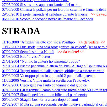
27/05/2009 Si sposa e scappa con l'amico del marito
07/06/2009 Chiama la polizia per un ladro in casa ma é l'amante della
29/03/2010 Il prete risponde al cellulare durante la messa
>> da vede
06/08/2010 Scopre le seconde nozze del marito su Facebook
STRADA
11/10/2000 "Affittasi" salotto con wc a Posillipo
>> da vedere! <<
19/12/2002 Due storie, una sola protagonista, la velocità (senza parole
07/02/2003 Segnali strani a Napoli
>> da vedere! <<
01/03/2003 Bus "investe" aereo
21/01/2004 "Non ho la cintura ho mangiato troppo"
21/01/2004 Niente panchina in attesa del bus? A Bagnoli spuntano 6 
01/09/2004 Troppi punti tolti alla patente, obbligato a essere corretto
09/06/2005 Va troppo piano in auto, tolti 2 punti dalla patente
11/05/2006 Versilia: Vigile multa la sorella con l'autovelox
06/09/2006 Cieco guidava l'auto condannato dal giudice
07/10/2006 Gli si rompe il cambio dell'auto prova a fare 500 km in re
30/01/2007 Sbaglia pedale: auto in bilico nel parcheggio
06/02/2007 Sbaglia bus, torna a casa dopo 25 anni
26/02/2007 Multa ad una sordomuta perchè guidava parlando al cellu