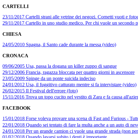
CARTELLI
23/11/2017 Cartelli strani alle vetrine dei negozi. Cornetti vuoti e fot
29/11/2017 Cartello in uno studio medico. Per chi vuole un secondo p
CHIESA
24/05/2010 Spagna, il Santo cade durante la messa (video)
CRONACA
09/06/2005 Usa, passa la dogana un killer zuppo di sangue
29/12/2006 Francia, ragazza bloccata per quattro giorni in ascensore
23/05/2009 Spinge da un ponte suicida indeciso
24/01/2012 Usa, il fuggitivo catturato mentre si fa intervistare (video)
26/02/2015 Il Festival dell'errore (foto)
15/11/2016 Trova un topo cucito nel vestito di Zara e fa causa all'azie
FACEBOOK
15/01/2018 Forse voleva provare una scena di Fast and Furious - Tutt
22/01/2018 Quando sei tentato di fare la multa anche a un auto di ne
24/01/2018 Per un grande camion ci vuole una grande strada (non per 
01/02/2018 Quando lavarsi subito i denti è importante