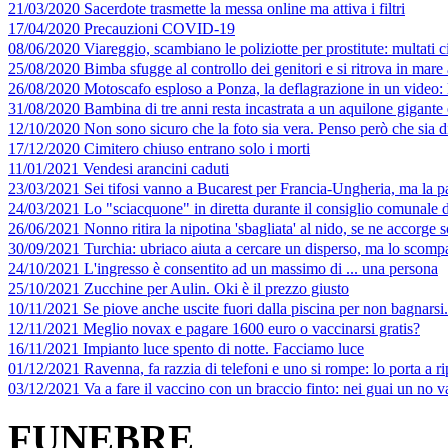
21/03/2020 Sacerdote trasmette la messa online ma attiva i filtri
17/04/2020 Precauzioni COVID-19
08/06/2020 Viareggio, scambiano le poliziotte per prostitute: multati 
25/08/2020 Bimba sfugge al controllo dei genitori e si ritrova in mare 
26/08/2020 Motoscafo esploso a Ponza, la deflagrazione in un video: l
31/08/2020 Bambina di tre anni resta incastrata a un aquilone gigante 
12/10/2020 Non sono sicuro che la foto sia vera. Penso però che sia di
17/12/2020 Cimitero chiuso entrano solo i morti
11/01/2021 Vendesi arancini caduti
23/03/2021 Sei tifosi vanno a Bucarest per Francia-Ungheria, ma la p
24/03/2021 Lo "sciacquone" in diretta durante il consiglio comunale 
26/06/2021 Nonno ritira la nipotina 'sbagliata' al nido, se ne accorge s
30/09/2021 Turchia: ubriaco aiuta a cercare un disperso, ma lo scompa
24/10/2021 L'ingresso è consentito ad un massimo di ... una persona
25/10/2021 Zucchine per Aulin. Oki è il prezzo giusto
10/11/2021 Se piove anche uscite fuori dalla piscina per non bagnarsi..
12/11/2021 Meglio novax e pagare 1600 euro o vaccinarsi gratis?
16/11/2021 Impianto luce spento di notte. Facciamo luce
01/12/2021 Ravenna, fa razzia di telefoni e uno si rompe: lo porta a r
03/12/2021 Va a fare il vaccino con un braccio finto: nei guai un no v
FUNEBRE