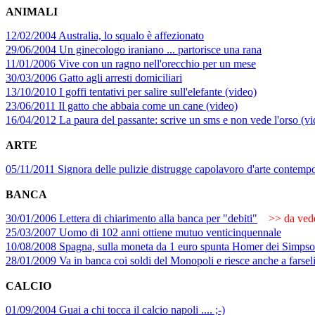
ANIMALI
12/02/2004 Australia, lo squalo è affezionato
29/06/2004 Un ginecologo iraniano ... partorisce una rana
11/01/2006 Vive con un ragno nell'orecchio per un mese
30/03/2006 Gatto agli arresti domiciliari
13/10/2010 I goffi tentativi per salire sull'elefante (video)
23/06/2011 Il gatto che abbaia come un cane (video)
16/04/2012 La paura del passante: scrive un sms e non vede l'orso (vi
ARTE
05/11/2011 Signora delle pulizie distrugge capolavoro d'arte contemp
BANCA
30/01/2006 Lettera di chiarimento alla banca per "debiti"
>> da vede
25/03/2007 Uomo di 102 anni ottiene mutuo venticinquennale
10/08/2008 Spagna, sulla moneta da 1 euro spunta Homer dei Simps
28/01/2009 Va in banca coi soldi del Monopoli e riesce anche a farsel
CALCIO
01/09/2004 Guai a chi tocca il calcio napoli .... ;-)