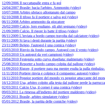
12/09/2006 Il raccattapalle entra e fa gol
24/04/2007 Brasile: bacia l'arbitro. Ammonito (video)
10/07/2008 Arbitro ubriaco allontanato dal campo
02/10/2008 Il tifoso fa il portiere e salva gol (video)
06/11/2008 Arbitro ammonito da giocatore
26/02/2009 Calcio, loro esultano, gli altri segnano (video)
21/09/2009 Calcio. Il rigore lo batte il tifoso (video)
06/11/2009 L'inviata a bordo campo travolta dal calciatore (video)
09/11/2009 Si lava i denti durante la partita (video)
23/11/2009 Belgio, l'autogol è una comica (video)
03/03/2010 Rinvio da fondo campo. Autogol con il vento (video)
23/03/2010 Un autogol da veri campioni (video)
19/04/2010 Festeggia sotto curva sbagliata: malmenato (video)
25/08/2010 Reporter a bordo campo colpita dal pallone (video)
11/09/2010 Rigore, il portiere para ma mentre esulta la palla rimbalza a
11/11/2010 Portiere rinvia e colpisce il compagno: autogol (video)
16/11/2010 Peggior portiere del mondo vs peggior attaccante del mon
16/12/2010 Usa, arbitro colpito alla testa dal pallone perde la parrucc
02/03/2011 Calcio Usa, il corner è una comica (video)
09/03/2011 La rimessa all'indietro del portiere maldestro (video)
25/09/2011 Brasile, arbitro simulatore (video)
05/01/2012 Brasile, la partita delle comiche (video)