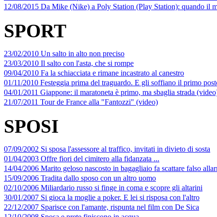
12/08/2015 Da Mike (Nike) a Poly Station (Play Station): quando il m
SPORT
23/02/2010 Un salto in alto non preciso
23/03/2010 Il salto con l'asta, che si rompe
09/04/2010 Fa la schiacciata e rimane incastrato al canestro
01/11/2010 Festeggia prima del traguardo. E gli soffiano il primo post
04/01/2011 Giappone: il maratoneta è primo, ma sbaglia strada (video
21/07/2011 Tour de France alla "Fantozzi" (video)
SPOSI
07/09/2002 Si sposa l'assessore al traffico, invitati in divieto di sosta
01/04/2003 Offre fiori del cimitero alla fidanzata ...
14/04/2006 Marito geloso nascosto in bagagliaio fa scattare falso alla
15/09/2006 Tradita dallo sposo con un altro uomo
02/10/2006 Miliardario russo si finge in coma e scopre gli altarini
30/01/2007 Si gioca la moglie a poker. E lei si risposa con l'altro
22/12/2007 Sparisce con l'amante, rispunta nel film con De Sica
12/10/2008 Sposa e prete finiscono in acqua