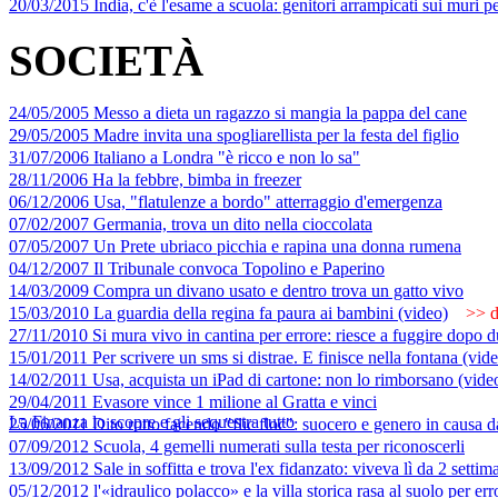
20/03/2015 India, c'è l'esame a scuola: genitori arrampicati sui muri p
SOCIETÀ
24/05/2005 Messo a dieta un ragazzo si mangia la pappa del cane
29/05/2005 Madre invita una spogliarellista per la festa del figlio
31/07/2006 Italiano a Londra "è ricco e non lo sa"
28/11/2006 Ha la febbre, bimba in freezer
06/12/2006 Usa, "flatulenze a bordo" atterraggio d'emergenza
07/02/2007 Germania, trova un dito nella cioccolata
07/05/2007 Un Prete ubriaco picchia e rapina una donna rumena
04/12/2007 Il Tribunale convoca Topolino e Paperino
14/03/2009 Compra un divano usato e dentro trova un gatto vivo
15/03/2010 La guardia della regina fa paura ai bambini (video)
>> da
27/11/2010 Si mura vivo in cantina per errore: riesce a fuggire dopo d
15/01/2011 Per scrivere un sms si distrae. E finisce nella fontana (vid
14/02/2011 Usa, acquista un iPad di cartone: non lo rimborsano (vide
29/04/2011 Evasore vince 1 milione al Gratta e vinci
La Finanza lo scopre e gli sequestra tutto
25/06/2011 Dito rotto facendo "flic floc": suocero e genero in causa 
07/09/2012 Scuola, 4 gemelli numerati sulla testa per riconoscerli
13/09/2012 Sale in soffitta e trova l'ex fidanzato: viveva lì da 2 settim
05/12/2012 l'«idraulico polacco» e la villa storica rasa al suolo per err