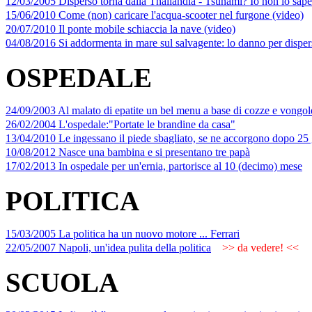
12/03/2005 Disperso torna dalla Thailandia - Tsunami? Io non lo sap
15/06/2010 Come (non) caricare l'acqua-scooter nel furgone (video)
20/07/2010 Il ponte mobile schiaccia la nave (video)
04/08/2016 Si addormenta in mare sul salvagente: lo danno per disperso
OSPEDALE
24/09/2003 Al malato di epatite un bel menu a base di cozze e vongol
26/02/2004 L'ospedale:"Portate le brandine da casa"
13/04/2010 Le ingessano il piede sbagliato, se ne accorgono dopo 25 
10/08/2012 Nasce una bambina e si presentano tre papà
17/02/2013 In ospedale per un'ernia, partorisce al 10 (decimo) mese
POLITICA
15/03/2005 La politica ha un nuovo motore ... Ferrari
22/05/2007 Napoli, un'idea pulita della politica
>> da vedere! <<
SCUOLA