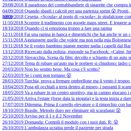
29/08/2018 Il paradosso del contrabbandiere di sigarette che compra le o
04/09/2018 Quando sbagli i calcoli per una partenza sprint 😮 Pronti, p
palco
30/09/2018 Cesena, «Scoula» al posto di «scuola»: lo strafalcione com
11/10/2018 Scoprire il tradimento con google maps street. E legger
18/10/2018 Quando ci si emoziona troppo a fare una rapina
12/11/2018 Fai una rapina in banca e dimentichi che hai anche te un c
15/11/2018 Aggiungete quello che volete ma non nella mia Bolognes
19/11/2018 Se il vostro bambino piange mentre taglia i capelli dal B
13/12/2018 Ricercato dalla polizia, risponde su Facebook: «Calmi, fini
20/12/2018 Slovacchia. Scena da film: decollo e schianto di un auto su
27/12/2018 Tenta di rubare un'auto ma le portiere si chiudono: ladro ch
20/03/2019 Non ho sentito bene. Ma cosa c'è scritto?
22/03/2019 Se i conti non tornano 😮
28/03/2019 Turchia, prova a fermare ombrellone ma il vento è troppo 
10/04/2019 Posa gli occhiali a terra dentro al museo, i passanti li sca
18/05/2019 Va a rubare in un centro sportivo, ma in campo giocano i c
21/05/2019 Arriva l'estate (forse data la pioggia) e la testa inizia a dar
17/07/2019 Dilemma. Prima il carrello elevatore o il rimorchio con b
18/10/2019 Brasile. Metodo duro per eliminare gli scarafaggi 😮
25/10/2019 Avviso per il 1 e il 2 Novembre
26/10/2019 Domanda: Compili il modulo con i suoi dati. R: 😮
26/10/2019 L'ambulanza ucraina perde il paziente per strada