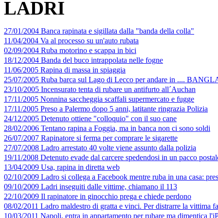
LADRI
27/01/2004 Banca rapinata e sigillata dalla "banda della colla"
11/04/2004 Va al processo su un'auto rubata
02/09/2004 Ruba motorino e scappa in bici
18/12/2004 Banda del buco intrappolata nelle fogne
11/06/2005 Rapina di massa in spiaggia
25/07/2005 Ruba barca sul Lago di Lecco per andare in .... BAN
23/10/2005 Incensurato tenta di rubare un antifurto all´Auchan
17/11/2005 Nonnina saccheggia scaffali supermercato e fugge
17/11/2005 Preso a Palermo dopo 5 anni, latitante ringrazia Polizia
24/12/2005 Detenuto ottiene "colloquio" con il suo cane
28/02/2006 Tentano rapina a Foggia, ma in banca non ci sono soldi
26/07/2007 Rapinatore si ferma per comprare le sigarette
27/07/2008 Ladro arrestato 40 volte viene assunto dalla polizia
19/11/2008 Detenuto evade dal carcere spedendosi in un pacco postal
13/04/2009 Usa, rapina in diretta web
02/10/2009 Ladro si collega a Facebook mentre ruba in una casa: pre
09/10/2009 Ladri inseguiti dalle vittime, chiamano il 113
22/10/2009 Il rapinatore in ginocchio prega e chiede perdono
08/02/2011 Ladro maldestro di gratta e vinci. Per distrarre la vittima fa
10/03/2011 Napoli, entra in appartamento per rubare ma dimentica l'iP