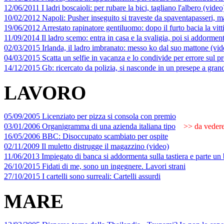
12/06/2011 I ladri boscaioli: per rubare la bici, tagliano l'albero (video
10/02/2012 Napoli: Pusher inseguito si traveste da spaventapasseri, ma
19/06/2012 Arrestato rapinatore gentiluomo: dopo il furto bacia la vit
11/09/2014 Il ladro scemo: entra in casa e la svaligia, poi si addormen
02/03/2015 Irlanda, il ladro imbranato: messo ko dal suo mattone (vid
04/03/2015 Scatta un selfie in vacanza e lo condivide per errore sul 
14/12/2015 Gb: ricercato da polizia, si nasconde in un presepe a gran
LAVORO
05/09/2005 Licenziato per pizza si consola con premio
03/01/2006 Organigramma di una azienda italiana tipo
>> da vedere
16/05/2006 BBC: Disoccupato scambiato per ospite
02/11/2009 Il muletto distrugge il magazzino (video)
11/06/2013 Impiegato di banca si addormenta sulla tastiera e parte un
26/10/2015 Fidati di me, sono un ingegnere. Lavori strani
27/10/2015 I cartelli sono surreali: Cartelli assurdi
MARE