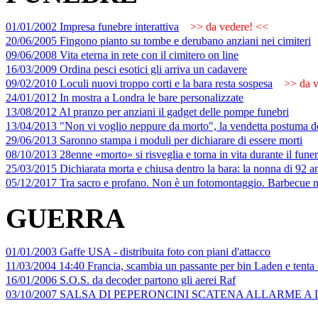
01/01/2002 Impresa funebre interattiva
>> da vedere! <<
20/06/2005 Fingono pianto su tombe e derubano anziani nei cimiteri
09/06/2008 Vita eterna in rete con il cimitero on line
16/03/2009 Ordina pesci esotici gli arriva un cadavere
09/02/2010 Loculi nuovi troppo corti e la bara resta sospesa
>> da v
24/01/2012 In mostra a Londra le bare personalizzate
13/08/2012 Al pranzo per anziani il gadget delle pompe funebri
13/04/2013 "Non vi voglio neppure da morto", la vendetta postuma d
29/06/2013 Saronno stampa i moduli per dichiarare di essere morti
08/10/2013 28enne «morto» si risveglia e torna in vita durante il funer
25/03/2015 Dichiarata morta e chiusa dentro la bara: la nonna di 92 ann
05/12/2017 Tra sacro e profano. Non è un fotomontaggio. Barbecue nel
GUERRA
01/01/2003 Gaffe USA - distribuita foto con piani d'attacco
11/03/2004 14:40 Francia, scambia un passante per bin Laden e tenta d
16/01/2006 S.O.S. da decoder partono gli aerei Raf
03/10/2007 SALSA DI PEPERONCINI SCATENA ALLARME 