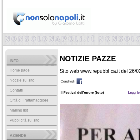
NOTIZIE PAZZE
INFO
Home page
Sito web www.repubblica.it del 26/
Notizie sul sito
Condividi:
Contatti
Il Festival dell'errore (foto)
Leggi le
Città di Frattamaggiore
Mailing list
Pubblicità sul sito
AZIENDE