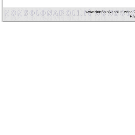
www.NonSoloNapoli.it, Anno 2
P.