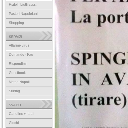
Fratelli Liotti s.a.s.
Pastori Napoletani
Shopping
SERVIZI
Allarme virus
Domande - Faq
Rispondimi
Guestbook
Meteo Napoli
Surfing
SVAGO
Cartoline virtuali
Giochi