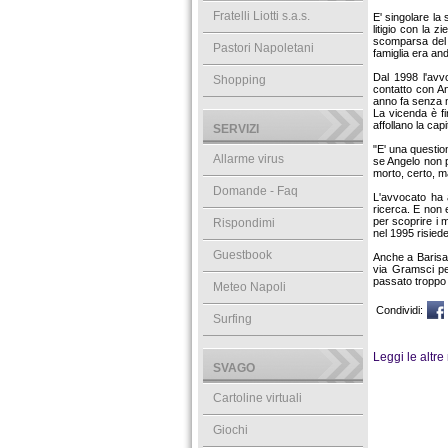
Fratelli Liotti s.a.s.
E' singolare la
litigio con la 
scomparsa del f
Pastori Napoletani
famiglia era an
Dal 1998 l'avv
Shopping
contatto con An
anno fa senza ma
La vicenda è fi
affollano la cap
SERVIZI
"E' una questio
Allarme virus
se Angelo non p
morto, certo, m
Domande - Faq
L'avvocato ha 
ricerca. E non 
per scoprire i m
Rispondimi
nel 1995 risied
Guestbook
Anche a Barisar
via Gramsci per
passato troppo 
Meteo Napoli
Condividi:
Surfing
Leggi le altre
SVAGO
Cartoline virtuali
Giochi