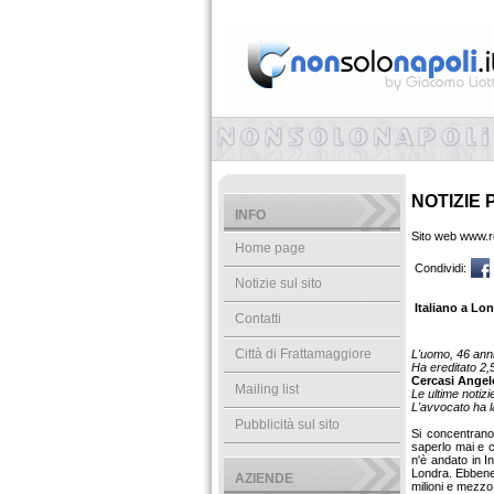
NOTIZIE 
INFO
Sito web www.re
Home page
Condividi:
Notizie sul sito
Italiano a Lon
Contatti
Città di Frattamaggiore
L'uomo, 46 anni
Ha ereditato 2,
Cercasi Angelo
Mailing list
Le ultime notizi
L'avvocato ha l
Pubblicità sul sito
Si concentrano
saperlo mai e c
n'è andato in I
Londra. Ebbene,
AZIENDE
milioni e mezzo 