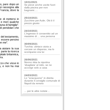
10/11/2021
oro, pare dopo un
Se piove anche uscite fuori
si rassegna alla
dalla piscina per non
 Francia, dove la
bagnarsi.....
25/10/2021
 di mettersi in
Zucchine per Aulin. Oki è il
- e morì qualche
prezzo giusto
tuna di famiglia".
 di pendolari che
24/10/2021
L'ingresso è consentito ad un
massimo di ... una persona
i del testamento,
e essere persino
on me".
30/09/2021
Turchia: ubriaco aiuta a
a aiutare la sua
cercare un disperso, ma lo
 parte la ricerca
scomparso era lui
itale britannica,
ra.
26/06/2021
Nonno ritira la nipotina
zzo che visse in
'sbagliata' al nido, se ne
ia, e non ha mai
accorge solo a casa
24/03/2021
Lo "sciacquone" in diretta
durante il consiglio comunale di
Napoli da remoto
... per le altre notizie ..