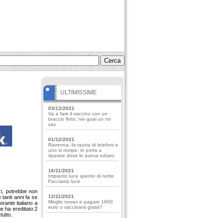
ULTIMISSIME
03/12/2021
Va a fare il vaccino con un
braccio finto: nei guai un no
vax
01/12/2021
Ravenna, fa razzia di telefoni e
uno si rompe: lo porta a
riparare dove lo aveva rubato.
16/11/2021
Impianto luce spento di notte.
Facciamo luce
i, potrebbe non
12/11/2021
tanti anni fa se
Meglio novax e pagare 1600
orante italiano a
euro o vaccinarsi gratis?
e ha ereditato 2
tutto.