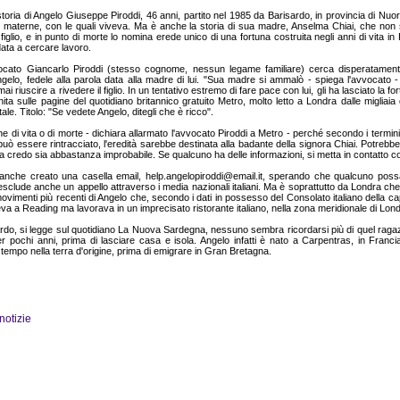
 storia di Angelo Giuseppe Piroddi, 46 anni, partito nel 1985 da Barisardo, in provincia di Nu
zie materne, con le quali viveva. Ma è anche la storia di sua madre, Anselma Chiai, che non 
iglio, e in punto di morte lo nomina erede unico di una fortuna costruita negli anni di vita in
data a cercare lavoro.
ocato Giancarlo Piroddi (stesso cognome, nessun legame familiare) cerca disperatamente
gelo, fedele alla parola data alla madre di lui. "Sua madre si ammalò - spiega l'avvocato 
i riuscire a rivedere il figlio. In un tentativo estremo di fare pace con lui, gli ha lasciato la for
nita sulle pagine del quotidiano britannico gratuito Metro, molto letto a Londra dalle migliaia
itale. Titolo: "Se vedete Angelo, ditegli che è ricco".
ne di vita o di morte - dichiara allarmato l'avvocato Piroddi a Metro - perché secondo i termin
uò essere rintracciato, l'eredità sarebbe destinata alla badante della signora Chiai. Potrebb
a credo sia abbastanza improbabile. Se qualcuno ha delle informazioni, si metta in contatto c
anche creato una casella email, help.angelopiroddi@email.it, sperando che qualcuno poss
esclude anche un appello attraverso i media nazionali italiani. Ma è soprattutto da Londra che
ovimenti più recenti di Angelo che, secondo i dati in possesso del Consolato italiano della cap
eva a Reading ma lavorava in un imprecisato ristorante italiano, nella zona meridionale di Lond
do, si legge sul quotidiano La Nuova Sardegna, nessuno sembra ricordarsi più di quel raga
 pochi anni, prima di lasciare casa e isola. Angelo infatti è nato a Carpentras, in Franc
tempo nella terra d'origine, prima di emigrare in Gran Bretagna.
 notizie