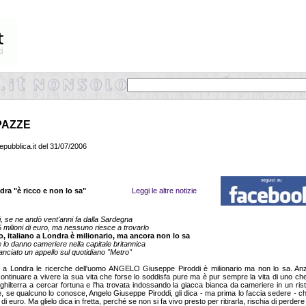
PAZZE
pubblica.it del 31/07/2006
dra "è ricco e non lo sa"
Leggi le altre notizie
, se ne andò vent'anni fa dalla Sardegna
5 milioni di euro, ma nessuno riesce a trovarlo
, italiano a Londra è milionario, ma ancora non lo sa
e lo danno cameriere nella capitale britannica
anciato un appello sul quotidiano "Metro"
 a Londra le ricerche dell'uomo ANGELO Giuseppe Piroddi è milionario ma non lo sa. Anz
ontinuare a vivere la sua vita che forse lo soddisfa pure ma è pur sempre la vita di uno che 
nghilterra a cercar fortuna e l'ha trovata indossando la giacca bianca da cameriere in un rist
 se qualcuno lo conosce, Angelo Giuseppe Piroddi, gli dica - ma prima lo faccia sedere - ch
di euro. Ma glielo dica in fretta, perché se non si fa vivo presto per ritirarla, rischia di perdere 