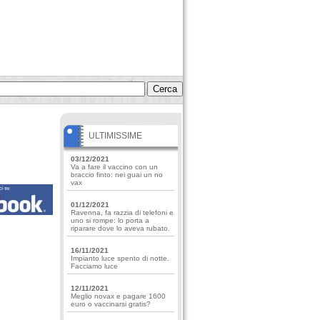
ULTIMISSIME
03/12/2021
Va a fare il vaccino con un
braccio finto: nei guai un no
vax
01/12/2021
Ravenna, fa razzia di telefoni e
uno si rompe: lo porta a
riparare dove lo aveva rubato.
16/11/2021
Impianto luce spento di notte.
Facciamo luce
12/11/2021
Meglio novax e pagare 1600
euro o vaccinarsi gratis?