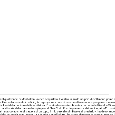
ventiquattrenne di Manhattan, aveva acquistato il vestito in saldo un paio di settimane prima 
. Una volta arrivata in ufficio, la ragazza racconta di aver sentito un odore pungente e naus
r fuori dalla cucitura della scollatura. È stato davvero terrificante» racconta la Fiesel. «Mi s
aralizzata dalla paura» ha spiegato al New York Post in presenza dei suoi legali. «Ero so
i resa conto che si trattava di un topo, il mio cervello si rifiutava di crederlo», ha detto an
 dalla scrivania non riuscivo a sfuggire a quell'odore che stava diventando preoccupante», ha