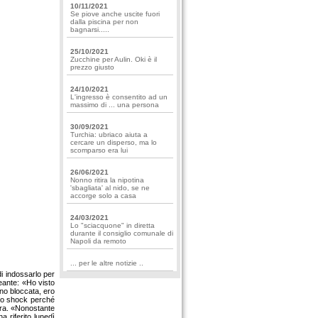
10/11/2021
Se piove anche uscite fuori
dalla piscina per non
bagnarsi.....
25/10/2021
Zucchine per Aulin. Oki è il
prezzo giusto
24/10/2021
L'ingresso è consentito ad un
massimo di ... una persona
30/09/2021
Turchia: ubriaco aiuta a
cercare un disperso, ma lo
scomparso era lui
26/06/2021
Nonno ritira la nipotina
'sbagliata' al nido, se ne
accorge solo a casa
24/03/2021
Lo "sciacquone" in diretta
durante il consiglio comunale di
Napoli da remoto
... per le altre notizie ..
di indossarlo per
eante: «Ho visto
ono bloccata, ero
tto shock perché
cora. «Nonostante
 riferito lunedì