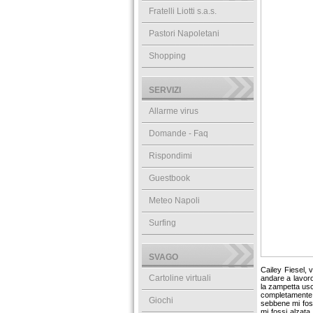
Fratelli Liotti s.a.s.
Pastori Napoletani
Shopping
SERVIZI
Allarme virus
Domande - Faq
Rispondimi
Guestbook
Meteo Napoli
Surfing
SVAGO
Cailey Fiesel, 
Cartoline virtuali
andare a lavoro
la zampetta usci
completamente p
Giochi
sebbene mi foss
mi fossi alzata