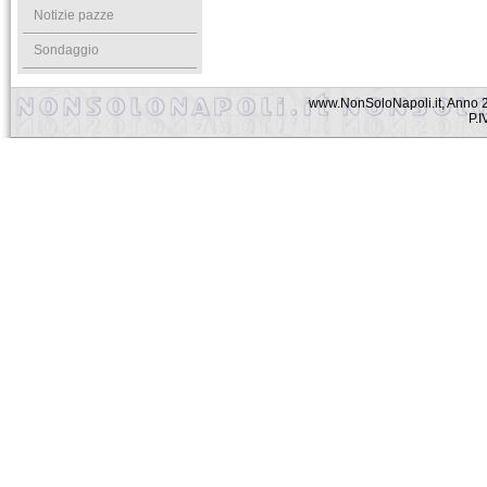
Notizie pazze
Sondaggio
www.NonSoloNapoli.it, Anno 2
P.