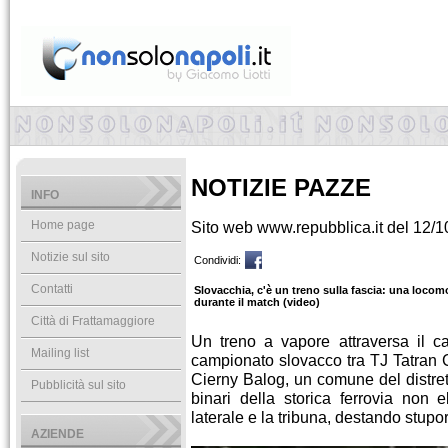
NOTIZIE PAZZE
INFO
Home page
Sito web www.repubblica.it del 12/
Notizie sul sito
Condividi:
Contatti
Slovacchia, c'è un treno sulla fascia: una loco
durante il match (video)
Città di Frattamaggiore
Un treno a vapore attraversa il c
Mailing list
campionato slovacco tra TJ Tatran
Cierny Balog, un comune del distret
Pubblicità sul sito
binari della storica ferrovia non e
laterale e la tribuna, destando stupore 
AZIENDE