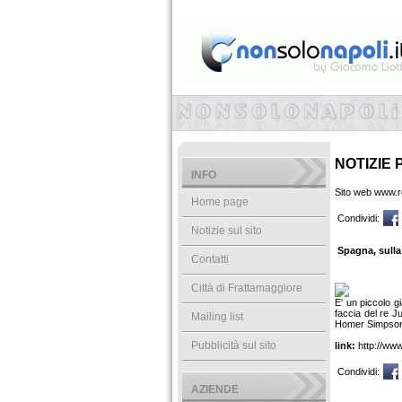
NOTIZIE 
INFO
Sito web www.re
Home page
Condividi:
Notizie sul sito
Spagna, sull
Contatti
Città di Frattamaggiore
E' un piccolo g
faccia del re J
Mailing list
Homer Simpson. 
Pubblicità sul sito
link:
http://www
Condividi:
AZIENDE