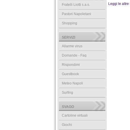
Leggi le altre
Fratelli Liotti s.a.s.
Pastori Napoletani
Shopping
SERVIZI
Allarme virus
Domande - Faq
Rispondimi
Guestbook
Meteo Napoli
Surfing
SVAGO
Cartoline virtuali
Giochi