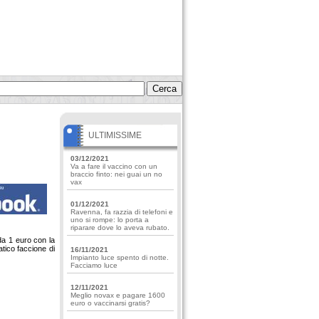
ULTIMISSIME
03/12/2021
Va a fare il vaccino con un
braccio finto: nei guai un no
vax
01/12/2021
Ravenna, fa razzia di telefoni e
uno si rompe: lo porta a
riparare dove lo aveva rubato.
da 1 euro con la
atico faccione di
16/11/2021
Impianto luce spento di notte.
Facciamo luce
12/11/2021
Meglio novax e pagare 1600
euro o vaccinarsi gratis?