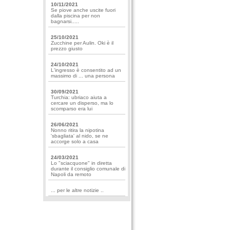
10/11/2021
Se piove anche uscite fuori
dalla piscina per non
bagnarsi.....
25/10/2021
Zucchine per Aulin. Oki è il
prezzo giusto
24/10/2021
L'ingresso è consentito ad un
massimo di ... una persona
30/09/2021
Turchia: ubriaco aiuta a
cercare un disperso, ma lo
scomparso era lui
26/06/2021
Nonno ritira la nipotina
'sbagliata' al nido, se ne
accorge solo a casa
24/03/2021
Lo "sciacquone" in diretta
durante il consiglio comunale di
Napoli da remoto
... per le altre notizie ..