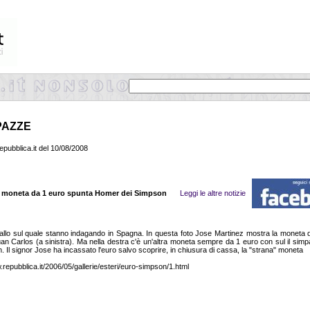
PAZZE
pubblica.it del 10/08/2008
a moneta da 1 euro spunta Homer dei Simpson
Leggi le altre notizie
iallo sul quale stanno indagando in Spagna. In questa foto Jose Martinez mostra la moneta 
uan Carlos (a sinistra). Ma nella destra c'è un'altra moneta sempre da 1 euro con sul il simp
Il signor Jose ha incassato l'euro salvo scoprire, in chiusura di cassa, la "strana" moneta
.repubblica.it/2006/05/gallerie/esteri/euro-simpson/1.html