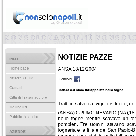
NOTIZIE PAZZE
INFO
Home page
ANSA 18/12/2004
Notizie sul sito
Condividi:
Contatti
Banda del buco intrappolata nelle fogne
Città di Frattamaggiore
Tratti in salvo dai vigili del fuoco, 
Mailing list
(ANSA) GRUMO NEVANO (NA),18 DIC-
Pubblicità sul sito
nelle fogne mentre scavava un for
pompieri. Tre uomini stavano sca
fognaria e la filiale del'San Paolo-
AZIENDE
pioggia, sono stati travolti dall'acqu