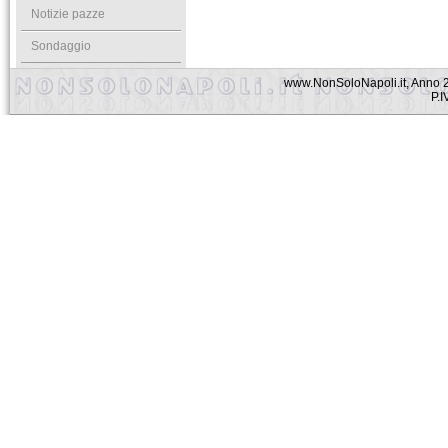
Notizie pazze
Sondaggio
www.NonSoloNapoli.it, Anno 2
P.