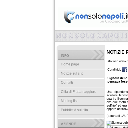
NOTIZIE 
INFO
Sito web www.re
Home page
Condividi:
Notizie sul sito
Signora delle
pensava fosse
Contatti
Città di Frattamaggiore
Una dipendente 
scultore tedes
sparire il cont
Mailing list
alta due metri 
soffitto" ed era
appare definiti
Pubblicità sul sito
(a cura di LA
AZIENDE