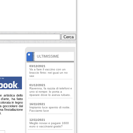
ULTIMISSIME
03/12/2021
Va a fare il vaccino con un
braccio finto: nei guai un no
vax
01/12/2021
Ravenna, fa razzia di telefoni e
uno si rompe: lo porta a
riparare dove lo aveva rubato.
 artistica dello
d'arte, ha fatto
colorata in legno
16/11/2021
a gocciolare dal
Impianto luce spento di notte.
a l'installazione
Facciamo luce
i.
12/11/2021
Meglio novax e pagare 1600
euro o vaccinarsi gratis?