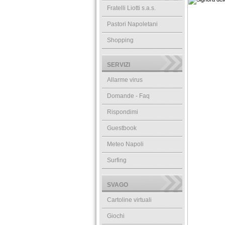
Fratelli Liotti s.a.s.
Pastori Napoletani
Shopping
SERVIZI
Allarme virus
Domande - Faq
Rispondimi
Guestbook
Meteo Napoli
Surfing
SVAGO
Cartoline virtuali
Giochi