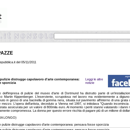
PAZZE
pubblica.it del 05/11/2011
 pulizie distrugge capolavoro d'arte contemporanea:
Leggi le altre
 sporcizia
notizie
dell'impresa di pulizie del museo d'arte di Dortmund ha distrutto parte di un'installazione
co Martin Kippenberger. L'inserviente, scrupolosa nel lavoro ma evidentemente a digiuno 
enuto in gesso di una bacinella di gomma nera, situata sul pavimento all'interno di una grata 
e mezzo. L'opera dell'artista, deceduto a Vienna nel 1997, si intitolava "Quando incomincia 
 stata assicurata per un valore di 800mila euro. Al momento i periti stanno valutando i danni m
vamente compromessa. La donna per questo errore rischia di pagare più di un milione di dollar
URA LONGO)