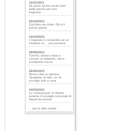
10/11/2021
Se piove anche uscite fuori
dalla piscina per non
bagnarsi.....
25/10/2021
Zucchine per Aulin. Oki è il
prezzo giusto
24/10/2021
L'ingresso è consentito ad un
massimo di ... una persona
30/09/2021
Turchia: ubriaco aiuta a
cercare un disperso, ma lo
scomparso era lui
26/06/2021
Nonno ritira la nipotina
'sbagliata' al nido, se ne
accorge solo a casa
24/03/2021
Lo "sciacquone" in diretta
durante il consiglio comunale di
Napoli da remoto
... per le altre notizie ..