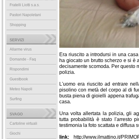
Fratelli Liotti s.a.s.
Pastori Napoletani
Shopping
SERVIZI
Allarme virus
Era riuscito a introdursi in una cas
Domande - Faq
ha giocato un brutto scherzo e si è a
decisamente scomoda. Per questo mot
Rispondimi
polizia.
Guestbook
L'uomo era riuscito ad entrare ne
Meteo Napoli
pisolino con metà del corpo al di fu
busta piena di gioielli appena trafuga
Surfing
casa.
Una volta allertata la polizia, gli
SVAGO
tutta probabilità è stato l'arresto 
Cartoline virtuali
testimonia la foto scattata e diffusa
Giochi
link:
http://www.ilmattino.it/PRI