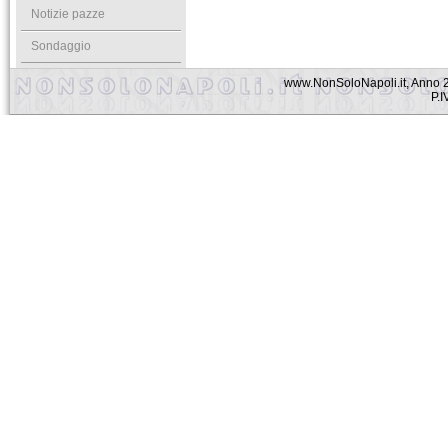
Notizie pazze
Sondaggio
www.NonSoloNapoli.it, Anno 2
P.