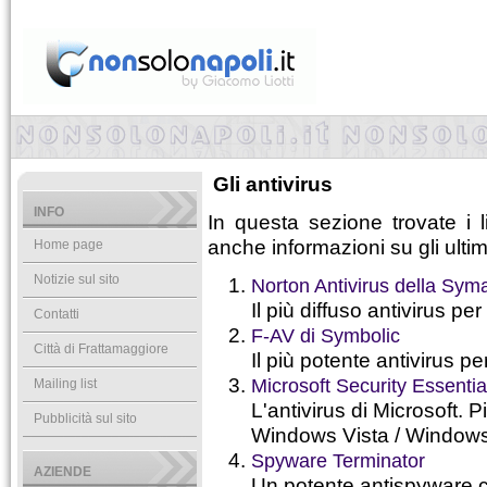
Gli antivirus
INFO
In questa sezione trovate i l
anche informazioni su gli ultim
Home page
Notizie sul sito
Norton Antivirus della Sym
Il più diffuso antivirus p
Contatti
F-AV di Symbolic
Città di Frattamaggiore
Il più potente antivirus p
Microsoft Security Essentia
Mailing list
L'antivirus di Microsoft.
Pubblicità sul sito
Windows Vista / Window
Spyware Terminator
AZIENDE
Un potente antispyware co