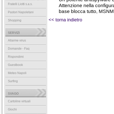
Fratelli Liotti s.a.s.
Attenzione nella configura
base blocca tutto, MSN
Pastori Napoletani
<< torna indietro
Shopping
SERVIZI
Allarme virus
Domande - Faq
Rispondimi
Guestbook
Meteo Napoli
Surfing
SVAGO
Cartoline virtuali
Giochi